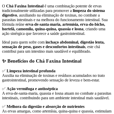
O
Chá Faxina Intestinal
é uma combinação potente de ervas
tradicionalmente utilizadas para promover a
limpeza do sistema
digestivo
, auxiliando na eliminação de toxinas, no combate a
parasitas intestinais e na melhora do funcionamento intestinal. Sua
fórmula reúne
erva-de-santa-maria, artemísia, erva-do-bicho,
hortelã, camomila, quina-quina, quassia e losna
, criando uma
ação sinérgica que favorece a saúde gastrointestinal.
Ideal para quem sofre com
inchaço abdominal, digestão lenta,
sensação de peso, gases e desconfortos intestinais
, este chá
contribui para um intestino mais saudável e equilibrado.
✨ Benefícios do Chá Faxina Intestinal
✅
Limpeza intestinal profunda
Auxilia na eliminação de toxinas e resíduos acumulados no trato
gastrointestinal, promovendo sensação de leveza e bem-estar.
✅
Ação vermífuga e antisséptica
A erva-de-santa-maria, quassia e losna atuam no combate a parasitas
intestinais, contribuindo para um ambiente intestinal mais saudável.
✅
Melhora da digestão e absorção de nutrientes
As ervas amargas, como artemísia, quina-quina e quassia, estimulam