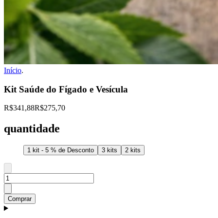
Início
.
Kit Saúde do Fígado e Vesícula
R$341,88
R$275,70
quantidade
1 kit - 5 % de Desconto
3 kits
2 kits
Comprar