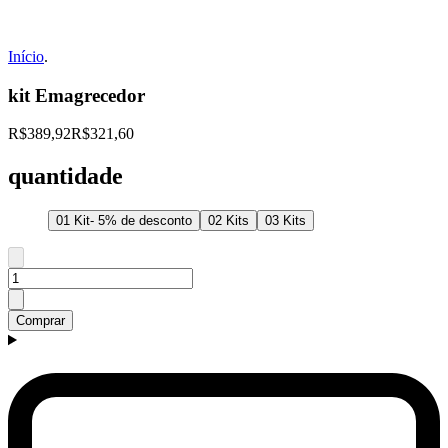
Início
.
kit Emagrecedor
R$389,92
R$321,60
quantidade
01 Kit- 5% de desconto
02 Kits
03 Kits
Comprar